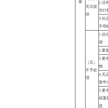
果
2.
没
无法提
另行
供
3.
补
不明
1.
信
请
2.
重
3.
要
（五）
物
不予处
4.
无
理
复申
5.
要
或重
息