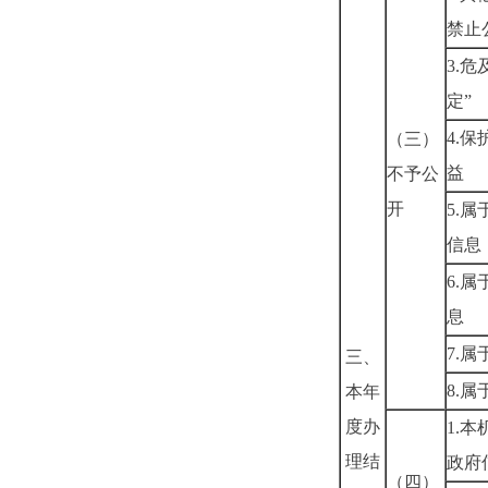
禁止
3.
危
定”
4.
保
（三）
益
不予公
开
5.
属
信息
6.
属
息
7.
属
三、
8.
属
本年
度办
1.
本
理结
政府
（四）