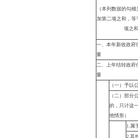
（本列数据的勾稽
加第二项之和，等
项之
一、本年新收政府
量
二、上年结转政府
量
（一）予以
（二）部分
的，只计这
他情形）
1.
属
2.
其