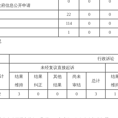
0
0
0
政府信息公开申请
22
0
0
114
0
0
1
0
0
况
行政诉讼
未经复议直接起诉
计
结果
结果
其他
尚未
结
总计
维持
纠正
结果
审结
维
2
3
0
0
0
3
1