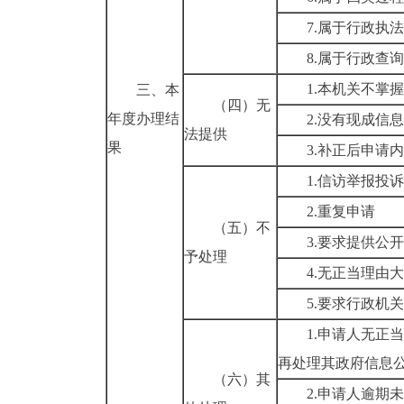
7.属于行政执
8.属于行政查
1.本机关不掌
三、本
（四）无
年度办理结
2.没有现成信
法提供
果
3.补正后申请
1.信访举报投
2.重复申请
（五）不
3.要求提供公
予处理
4.无正当理由
5.要求行政机
1.申请人无正
再处理其政府信息
（六）其
2.申请人逾期