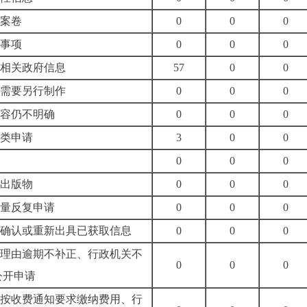
法案卷
0
0
0
询事项
0
0
0
握相关政府信息
57
0
0
息需要另行制作
0
0
0
内容仍不明确
0
0
0
诉类申请
3
0
0
0
0
0
开出版物
0
0
0
大量反复申请
0
0
0
关确认或重新出具已获取信息
0
0
0
当理由逾期不补正、行政机关不
0
0
0
公开申请
未按收费通知要求缴纳费用、行