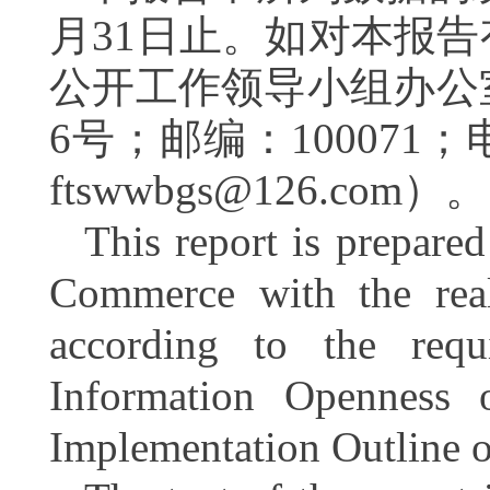
月
31
日止。如对本报告
公开工作领导小组办公
6
号；邮编：
100071
；
ftswwbgs@126.com
）。
This report is prepare
Commerce with the real
according to the req
Information Openness
Implementation Outline o