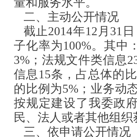
量和服务水平。
二、主动公开情况
截止
2014
年
12
月
31
日
子化率为
100%
。其中
3%
；法规文件类信息
2
信息
15
条，占总体的
的比例为
5%
；业务动
按规定建设了我委政
民、法人或者其他组织
三、依申请公开情况