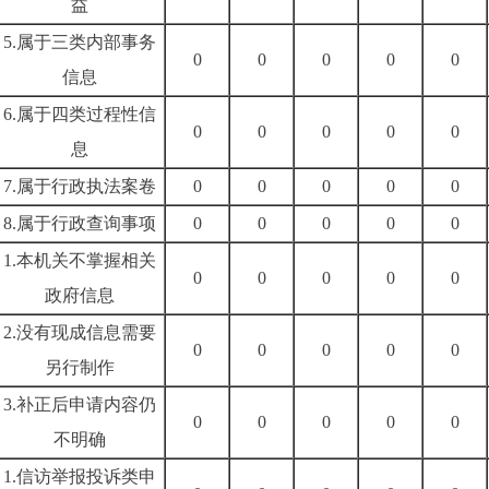
益
5.
属于三类内部事务
0
0
0
0
0
信息
6.
属于四类过程性信
0
0
0
0
0
息
7.
属于行政执法案卷
0
0
0
0
0
8.
属于行政查询事项
0
0
0
0
0
1.
本机关不掌握相关
0
0
0
0
0
政府信息
2.
没有现成信息需要
0
0
0
0
0
另行制作
3.
补正后申请内容仍
0
0
0
0
0
不明确
1.
信访举报投诉类申