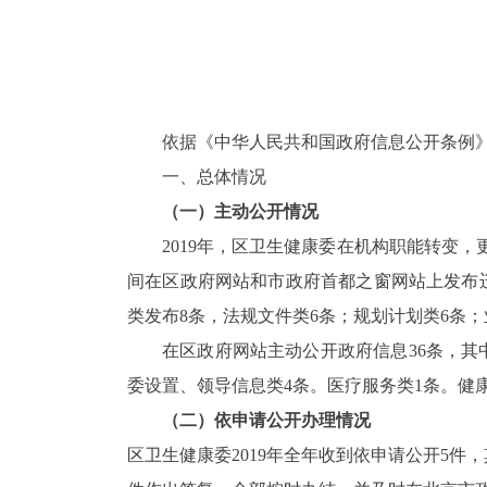
依
据《中华人民共和国政府信息公开条例
一、总体情况
（一）主动公开情况
2019
年，区卫生健康委在机构职能转变，
间
在区政府网站和市政府首都之窗网站上
发布
类发布
8
条，法规文件类
6
条；规划计划类
6
条；
在区政府网站
主动公开政府信息
36
条，
其
委设置、领导信息类
4
条。医疗服务类
1
条。健
（二）依申请公开办理情况
区卫生健康委
2019
年全年收到依申请公开
5
件，