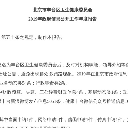
北京市丰台区卫生健康委员会
2019
年
政府
信息公
开
工作年度
报
告
》
第五十条之规定，制作本报告。
更名为丰台区卫生健康委员会后
，
及时对机构职能、领导
介绍等
迁址公告，避免出现群众多跑路现象。
2019
年在北京市政府信息
业务动态类
54
条；行政职责类
2
条。
中
财政预算、决算、三公经费
财政信息
4
条，基层动态类
1
条；政
康丰台新浪微博发布
信息
5051
条，
健康丰台
微信
公众号推送
信息
1
其中当面申请
1
件，网络申请
2
件，信函申请
1
件，传真申请
1
件。