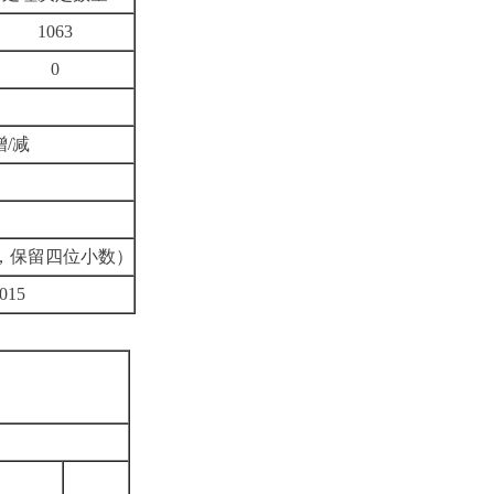
1063
0
增
/
减
，保留四位小数）
015