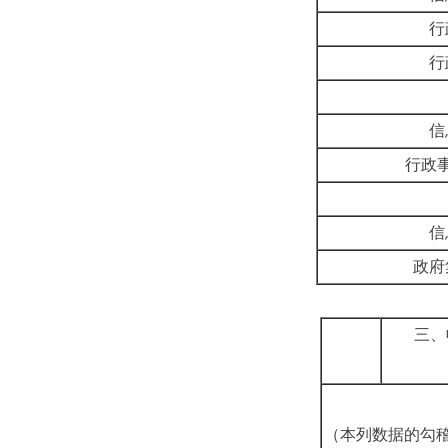
行
行
信
行政
信
政府
三、
（本列数据的勾