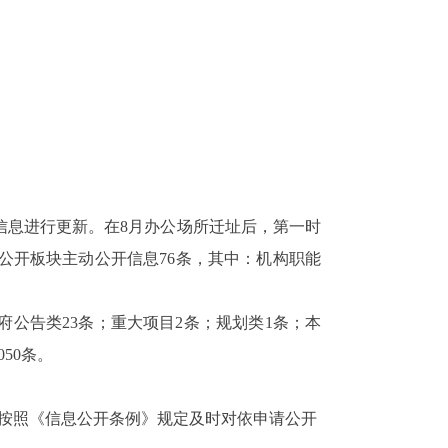
信息
进行
更新
。在
8
月办公场所迁址
后
，
第一时
公开板块
主动公开信息
76
条，其中
：机构职能
府公告类
23
条；重大项目
2
条；规划类
1
条；本
050
条。
按照《信息公开条例》规定及时对依申请公开