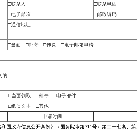
□联系人：
□联系电话：
□电子邮箱：
□邮政编码：
□通信地址：
□当面 □邮寄 □传真 □电子邮箱申请
询的
□当面领取 □邮寄 □电子邮件
□纸质文本 □其他
申请时间
和国政府信息公开条例》（国务院令第711号）第二十七条、