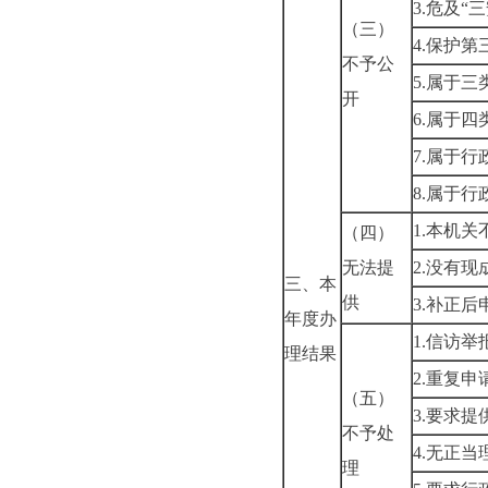
3.
危及“三
（三）
4.
保护第
不予公
5.
属于三
开
6.
属于四
7.
属于行
8.
属于行
1.
本机关
（四）
无法提
2.
没有现
三、本
供
3.
补正后
年度办
1.
信访举
理结果
2.
重复申
（五）
3.
要求提
不予处
4.
无正当
理