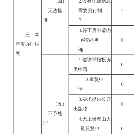
（四）
2.没有现成信息
无法提
需要另行制
供
作
3.补正后申请内
三、本
容仍不明
年度办理结
确
果
1.信访举报投诉
类申请
2.重复申
请
3.要求提供公开
（五）
出版物
不予处
4.无正当理由大
理
量反复申