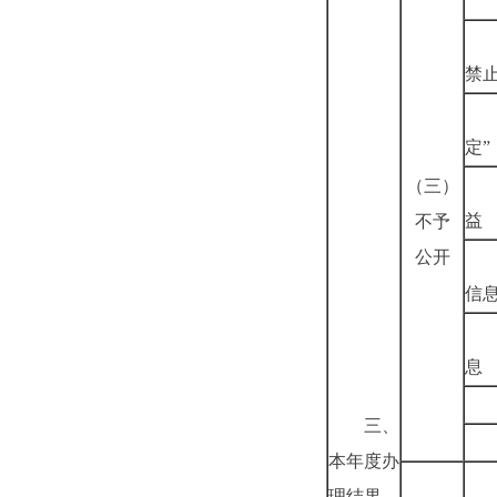
禁
定”
（三）
益
不予
公开
信
息
三、
本年度办
理结果