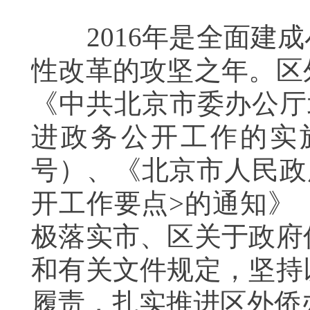
2016
年是全面建成
性改革的攻坚之年。区
《中共北京市委办公厅
进政务公开工作的实
号）、《北京市人民政
开工作要点
>
的通知》
极落实市、区关于政府
和有关文件规定，坚持
履责，扎实推进区外侨