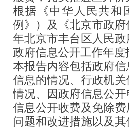
根据《中华人民共和
例》）及《北京市政府
年北京市丰台区人民政
政府信息公开工作年度
本报告内容包括政府信
信息的情况、行政机关
情况、因政府信息公开
信息公开收费及免除费
问题和改进措施以及其