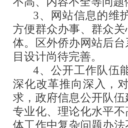
不高、内容不全等问题
3
、网站信息的维
方便群众办事、群众关
体。区外侨办网站后台
目设计尚待完善。
4
、公开工作队伍
深化改革推向深入，
求，政府信息公开队伍
专业化、理论化水平不
体工作中复杂问题办法