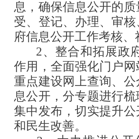
息，确保信息公开的质
受、登记、办理、审核
府信息公开工作考核、
2
、整合和拓展政
作用，全面强化门户网
重点建设网上查询、公
息公开，分专题进行梳
集中发布，切实提升公
和民生改善。