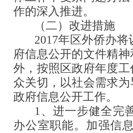
作的深入推进。
（二）改进措施
2017
年区外侨办将
府信息公开的文件精神
外，按照区政府年度工
众关切，以社会需求为
政府信息公开工作。
1
、进一步健全完
办公室职能。加强信