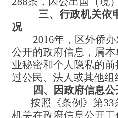
288
条，因公出国（境
三、行政机关依
况
2016
年，区外侨办
公开的政府信息，属本
业秘密和个人隐私的前
过公民、法人或其他组
四、因政府信息公开
按照《条例》第
33
机关在政府信息公开工