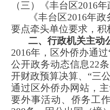
（三）
《丰台区
2016
年
《丰台区
2016
年政
要点牵头单位要求，积
二、行政机关主动
2016
年，区外侨办通过
公开政务动态信息
22
条
开财政预算决算、“三
通过区外侨办网站，主
要外事活动、侨务工