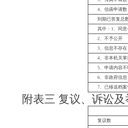
4
、信函申请数
到期已答复总
其中：
1
、
同意
2
、不予公开
3
、信息不存在
4
、非本机关掌
5
、申请内容不
6
、非政府信息
7
、已移送档案
附表三
复议、诉讼及
复议数