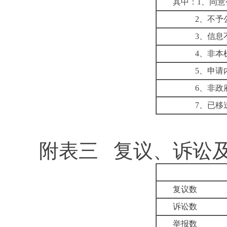
其中：
1
、
同意
2
、不予
3
、信息
4
、非本
5
、申请
6
、非政
7
、已移
附表三
复议、诉讼
复议数
诉讼数
举报数