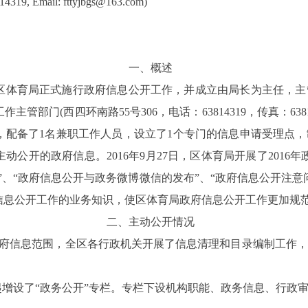
3814319, Email: fttyjbgs@163.com)
一、概述
区体育局正式施行政府信息公开工作，并成立由局长为主任，主
工作主管部门
(
西四环南路
55
号
306
，电话：
63814319
，传真：
638
，
配备了
1
名兼职工作人员，设立了
1
个专门的信息申请受理点，
主动公开的政府信息
。
2016
年
9
月
27
日，区体育局开展了
2016
年
 ”、“政府信息公开与政务微博微信的发布”、“政府信息公开注
信息公开工作的业务知识，使区体育局政府信息公开工作更加规
二、主动公开情况
府信息范围，全区各行政机关开展了信息清理和目录编制工作，
起增设了“政务公开”专栏。专栏下设机构职能、政务信息、行政