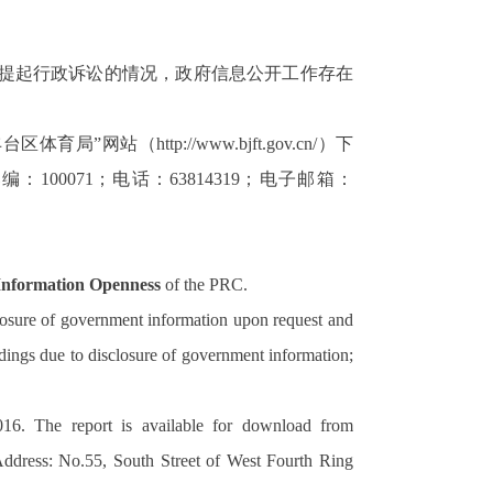
提起行政诉讼的情况，政府信息公开工作存在
育局”网站（http://www.bjft.gov.cn/）下
邮编：
100071
；电话：
63814319
；电子邮箱：
 Information Openness
of the PRC.
closure of government information upon request and
edings due to disclosure of government information;
016. The report is available for download from
 (Address: No.55, South Street of West Fourth Ring