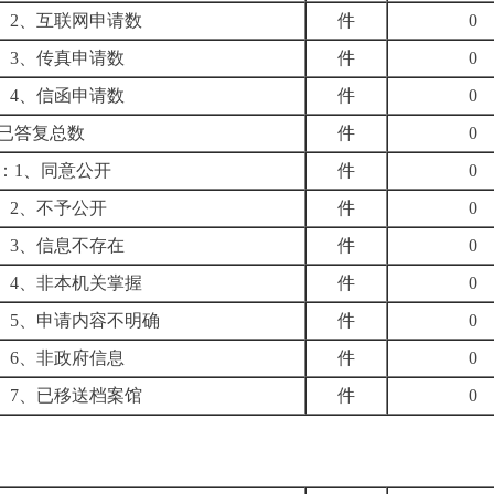
2
、互联网申请数
件
0
3
、传真申请数
件
0
4
、信函申请数
件
0
已答复总数
件
0
：
1
、
同意公开
件
0
2
、不予公开
件
0
3
、信息不存在
件
0
4
、非本机关掌握
件
0
5
、申请内容不明确
件
0
6
、非政府信息
件
0
7
、已移送档案馆
件
0