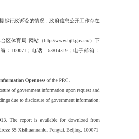
提起行政诉讼的情况，政府信息公开工作存在
育局”网站（http://www.bjft.gov.cn/）下
邮编：
100071
；电话：
63814319
；电子邮箱：
 Information Openness
of the PRC.
closure of government information upon request and
edings due to disclosure of government information;
013. The report is available for download from
ddress: 55 Xisihuannanlu, Fengtai, Beijing, 100071,