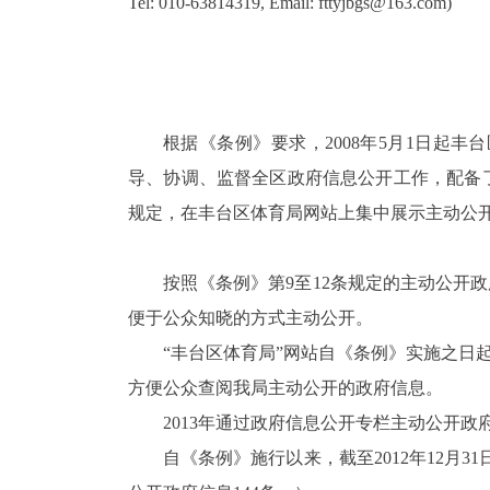
Tel: 010-63814319, Email: fttyjbgs@163.com)
根据《条例》要求，
200
8
年
5
月
1
日起丰台
导、协调、监督全区政府信息公开工作，
配备
规定，在丰台区体育局网站上集中展示主动公
按照《条例》第
9
至
12
条规定的主动公开政
便于公众知晓的方式主动公开。
“丰台区体育局”网站自《条例》实施之日
方便公众查阅我局主动公开的政府信息。
2013
年通过政府信息公开专栏主动公开政
自《条例》施行以来，截至
2012
年
12
月
31