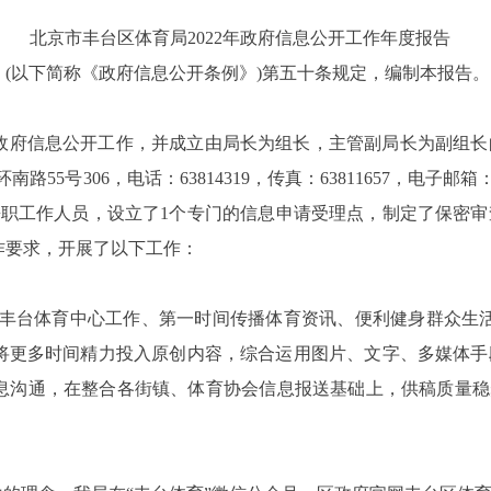
北京市丰台区体育局
2022
年政府信息公开工作年度报告
》
(
以下简称《政府信息公开条例》
)
第五十条规定，编制本报告。
政府信息公开工作，并成立由局长为组长，主管副局长为副组长
环南路
55
号
306
，电话：
63814319
，传真：
63811657
，电子邮箱
兼职工作人员，设立了
1
个专门的信息申请受理点，制定了保密审
作要求，开展了以下工作：
近丰台体育中心工作、第一时间传播体育资讯、便利健身群众生
将更多时间精力投入原创内容，综合运用图片、文字、多媒体手
息沟通，在整合各街镇、体育协会信息报送基础上，供稿质量稳