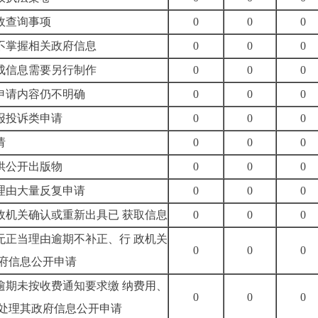
政查询事项
0
0
0
不掌握相关政府信息
0
0
0
成信息需要另行制作
0
0
0
申请内容仍不明确
0
0
0
报投诉类申请
0
0
0
请
0
0
0
供公开出版物
0
0
0
理由大量反复申请
0
0
0
政机关确认或重新出具已
获取信息
0
0
0
无正当理由逾期不补正、行
政机关
0
0
0
府信息公开申
请
逾期未按收费通知要求缴
纳费用、
0
0
0
处理其政府信
息公开申请