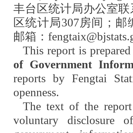
丰台区统计局办公室联
区统计局307房间；邮编：
邮箱：fengtaix@bjstats
This report is prepare
of Government Infor
reports by Fengtai Stat
openness.
The text of the repor
voluntary disclosure o