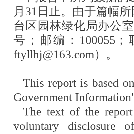
月
31
日止。
由于篇幅所
台区园林绿化局办公室
号；邮编：
100055
；
ftyllhj@163.com
）。
This report is based 
Government Information" 
The text of the repor
voluntary disclosure o