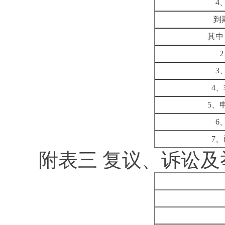
4
到
其中
2
3
4
、
5
、
6
7
、
附表三
复议、诉讼及