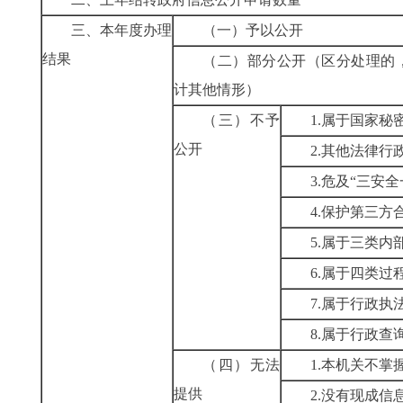
三、本年度办理
（一）予以公开
结果
（二）部分公开（区分处理的
计其他情形）
（三）不予
1.
属于国家秘
公开
2.
其他法律行
3.
危及“三安全
4.
保护第三方
5.
属于三类内
6.
属于四类过
7.
属于行政执
8.
属于行政查
（四）无法
1.
本机关不掌
提供
2.
没有现成信