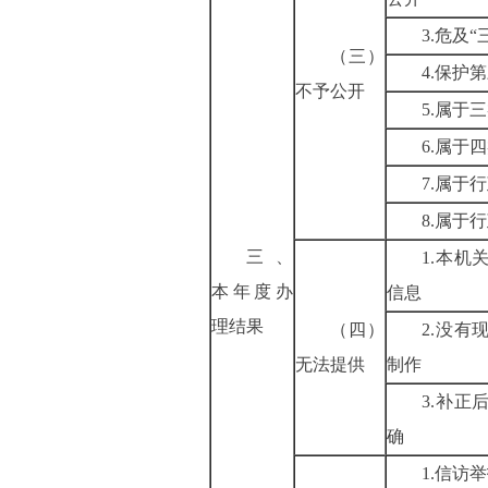
3.
危及“
（三）
4.
保护第
不予公开
5.
属于三
6.
属于四
7.
属于行
8.
属于行
三、
1.
本机
本年度办
信息
理结果
（四）
2.
没有
无法提供
制作
3.
补正
确
1.
信访举