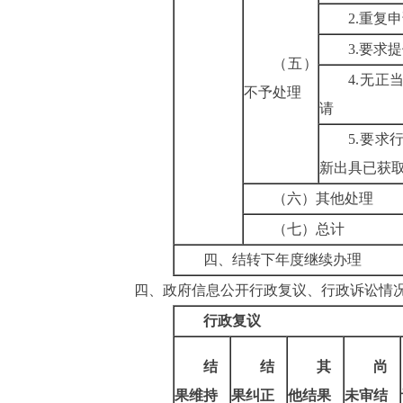
2.
重复申
3.
要求提
（五）
4.
无正
不予处理
请
5.
要求
新出具已获
（六）其他处理
（七）总计
四、结转下年度继续办理
四、政府信息公开
行政复议、行政诉讼情
行政复议
结
结
其
尚
果维持
果纠正
他结果
未审结