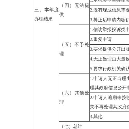
1.本机关不掌握相
（四）无法提
三、本年度
2.没有现成信息需
供
办理结果
3.补正后申请内容
1.信访举报投诉类
2.重复申请
（五）不予处
3.要求提供公开出
理
4.无正当理由大量
5.要求行政机关确
1.申请人无正当
理其政府信息公开
（六）其他处
2.申请人逾期未
理
关不再处理其政府
3.其他
（七）总计