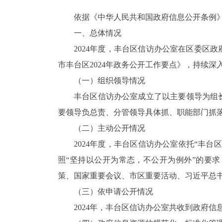
依据《中华人民共和国政府信息公开条例
一、
总体情况
202
4
年度
，
丰台区信访办公室
在区委区政
市丰台区202
4
年政务公开工作要点》
，
持续深
（一）组织领导情况
丰台区信访办公室
成立了以主要领导为组
要领导负总责
、
分管领导具体抓
、
职能部门抓
（二）主动公开情况
202
4
年度
，丰台区信访办公室依托“丰台
照“坚持以公开为常态，不公开为例外”的要
策、国家重要会议、市区重要活动、习近平总
（三）依申请公开情况
20
2
4
年，
丰台区信访办公室
共收到政府信