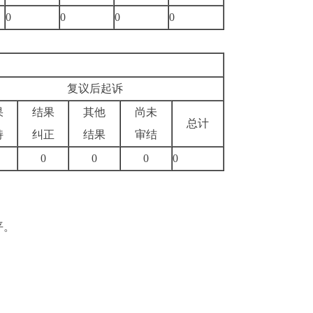
0
0
0
0
复议后起诉
果
结果
其他
尚未
总计
持
纠正
结果
审结
0
0
0
0
。
平。