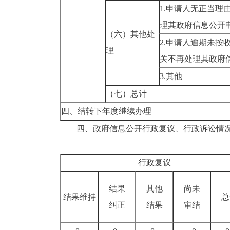
1.申请人无正当理
理其政府信息公开
（六）其他处
2.申请人逾期未按
理
关不再处理其政府
3.其他
（七）总计
四、结转下年度继续办理
四、
政府信息公开行政复议
、
行政诉讼情
行政复议
结果
其他
尚未
结果维持
总
纠正
结果
审结