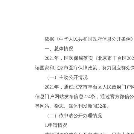
依据《中华人民共和国政府信息公开条例》
一
、
总体情况
2021
年
，
区医保局
落实
《北京市丰台区
20
读
国家和北京市医疗保障
政策，
努力
回应群众
（一）主动公开情况
20
21
年，通过北京市丰台区人民政府
门户
信息
门户网站
发布信息
274
条；通过官方微信
等网站、杂志、媒体刊发新闻
32
条。
（二）依申请
公开办理情况
1.
申请情况