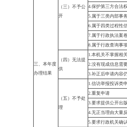
4.保护第三方合法
（三）不予公
开
5.属于三类内部事
6.属于四类过程性
7.属于行政执法案
8.属于行政查询事
1.本机关不掌握相
（四）无法提
三、本年度
2.没有现成信息需
供
办理结果
3.补正后申请内容
1.信访举报投诉类
2.重复申请
（五）不予处
3.要求提供公开出
理
4.无正当理由大量
5.要求行政机关确