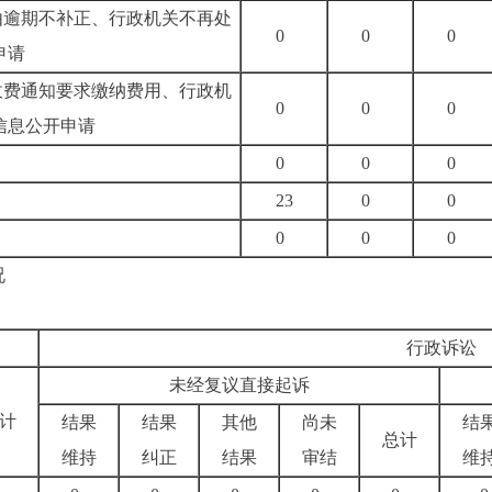
由逾期不补正、行政机关不再处
0
0
0
申请
收费通知要求缴纳费用、行政机
0
0
0
信息公开申请
0
0
0
23
0
0
0
0
0
况
行政诉讼
未经复议直接起诉
计
结果
结果
其他
尚未
结
总计
维持
纠正
结果
审结
维