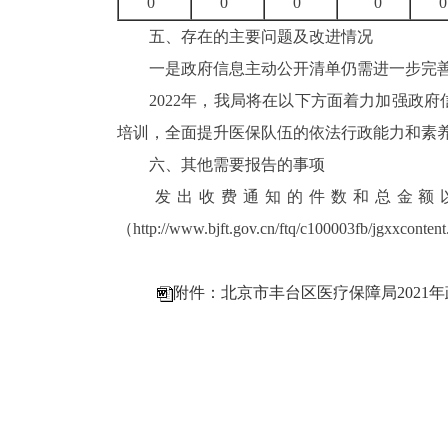
0
0
0
0
0
五
、
存在
的主要问题及改进情况
一是
政府信息
主动公开清单仍需进一步完
2
02
2
年
，
我
局
将在以下方面着力加强政府
培训，全面提升医保队伍的依法行政能力和素
六
、其他需要报告的事项
发出收费通知的件数和总金额以
（
http://www.bjft.gov.cn/ftq/c100003fb/jgxxcontent
附件：北京市丰台区医疗保障局2021