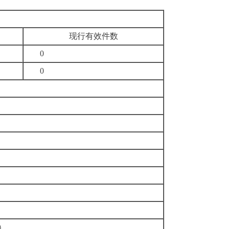
现行有效件
数
0
0
）