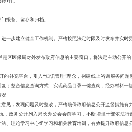
结转
1
件。
门报备、留存和归档。
，
进一步
建立健全工作机制。
严格
按照法定时限及时发布并实时
栏
是区医保局对外发布政府信息的主要窗口
，
将
法定主动公开
的
开的补充平台
，引入
“知识管理”理念，创建线上咨询服务问
回复；整合信息查询方式，实现药品目录一键查询，经办材料一
情况
众意见，发现问题及时整改，严格确保政府信息公开监督措施有
况，
政务公开列入局长办公会会前学习，不断增强干部依法行
学法、理论学习中心组学习
和相关
教育培训，有效提升政府信息