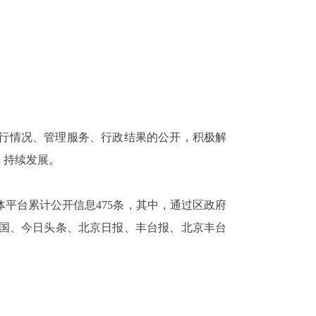
行
情况
、管理服务、
行政
结果
的
公开，
积极
解
、
持续发展。
体平台
累计公开信息
475
条
，
其中
，
通过
区
政府
国、今日头条、北京日报、丰台报、北京丰台