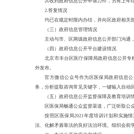
共
收到
政府
信息公开申请
22
件
，另有上年
2.
答复情况
均已在规定时限内办结，并向区政府相关部
（
三
）政府
信息管理
情况
主动与市、区两级政府信息公开部门沟通
（
四
）政府信息
公开平台建设情况
北京市丰台区医疗保障局政府信息公开专
外发布
。
官方微信公众号
作为区医保局政府信息公
务，分析提取咨询常见关键字，一键输入自动
（
五
）政府信息公开监督保障及教育培训
区医保局
畅通公众监督渠道，广泛听取公
按照区医保局
2021
年度培训计划和实施情
法、化解矛盾靠法的良好法治环境。组织会前