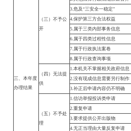
3.
危及“三安全一稳定”
4.
保护第三方合法权益
（三）不予公
开
5.
属于三类内部事务信息
6.
属于四类过程性信息
7.
属于行政执法案卷
8.
属于行政查询事项
1.
本机关不掌握相关政府信息
（四）无法提
三、本年度
2.
没有现成信息需要另行制作
供
办理结果
3.
补正后申请内容仍不明确
1.
信访举报投诉类申请
2.
重复申请
（五）不予处
3.
要求提供公开出版物
理
4.
无正当理由大量反复申请