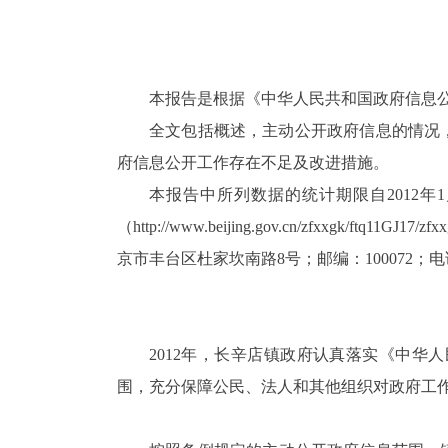
本报告是根据《中华人民共和国政府信息
全文包括概述，主动公开政府信息的情况
府信息公开工作存在不足及改进措施。
本报告中所列数据的统计期限自
2012
年
1
（
http://www.beijing.gov.cn/zfxxgk/ftq11GJ17/zfxxg
京市丰台区杜家坎南路
8
号；邮编：
100072
；电
2012
年，长辛店镇政府认真落实《中华人
围，充分保障公民、法人和其他组织对政府工