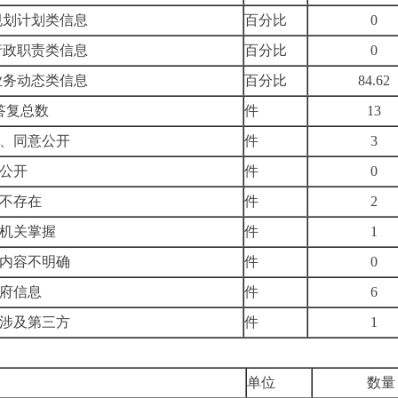
规划计划类信息
百分比
0
行政职责类信息
百分比
0
业务动态类信息
百分比
84.62
答复总数
件
13
、同意公开
件
3
公开
件
0
不存在
件
2
机关掌握
件
1
内容不明确
件
0
府信息
件
6
涉及第三方
件
1
单位
数量