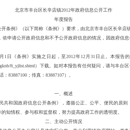
北京市丰台区长辛店镇
2012
年政府信息公开工作
年度报告
公开条例》（以下简称《条例》）要求，由北京市丰台区长辛店
，依申请公开政府信息和不予公开政府信息的情况，因政府信息
月
1
日《条例》实施之日起，至
2012
年
12
月
31
日止。
本报告的
knb/ft_yjlist.shtml
）下载。
如对本报告有任何疑问，请与丰台区
话：
83887100
；传真：
83887107
）。
一、概述
民共和国政府信息公开条例》，遵循公正、公平、便民的原则
作的知情权、参与权和监督权，努力提高政府工作的透明度。
二、主动公开情况