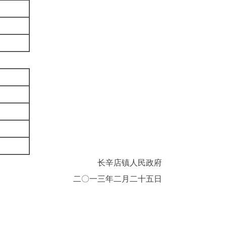
长辛店镇人民政府
二
〇
一三年二月二十五日