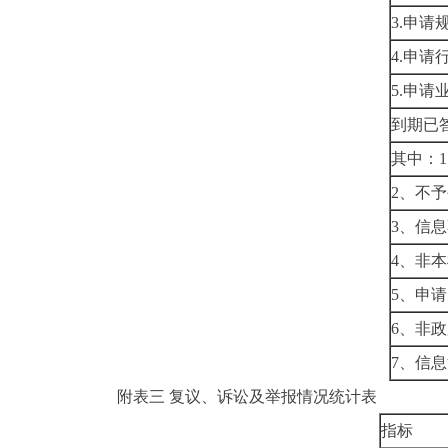
3.
申请
4.
申请
5.
申请
到期已
其中：
1
2
、不予
3
、信息
4
、非本
5
、申请
6
、非政
7
、信息
附表三
复议、诉讼及举报情况统计表
指标