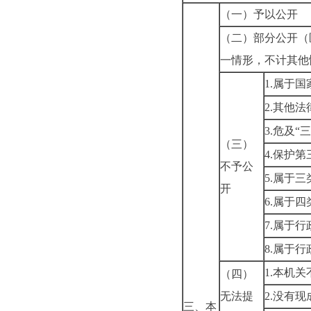
（一）予以公开
（二）部分公开
（
一情形，不计其他
1.属于
2.其他
3.危及“
（三）
4.保护
不予公
5.属于
开
6.属于
7.属于
8.属于
1.本机
（四）
无法提
2.没有
三、本