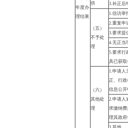
供
3.补正
年度办
1.信访
理结果
2.重复申
（五）
3.要求
不予处
4.无正
理
5.要求
具已获取
1.申请
正、行政
信息公开
（六）
其他处
2.申请
理
求缴纳费
理其政府
3.其他