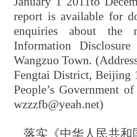
January 1 2011to Decemb
report is available for 
enquiries about the 
Information Disclosur
Wangzuo Town. (Address
Fengtai District, Beijin
People’s Government o
wzzzfb@yeah.net)
落实《中华人民共和