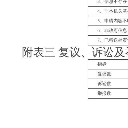
3
、信息不存在
4
、非本机关掌
5
、申请内容不
6
、非政府信息
7
、已移送档案
附表三
复议、诉讼及
指标
复议数
诉讼数
举报数