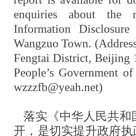
enquiries about the 
Information Disclosur
Wangzuo Town. (Address
Fengtai District, Beijin
People’s Government o
wzzzfb@yeah.net)
落实《中华人民共和
开，是切实提升政府执