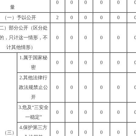
0
0
0
0
0
量
（一）予以公开
2
0
0
0
0
二）部分公开（区分处
的，只计这一情形，不
0
0
0
0
0
计其他情形）
1.
属于国家秘
0
0
0
0
0
密
2.
其他法律行
政法规禁止公
0
0
0
0
0
开
3.
危及“三安全
0
0
0
0
0
一稳定”
4.
保护第三方
0
0
0
0
0
（三）