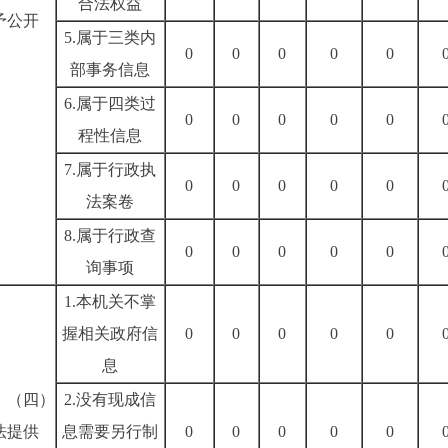
合法权益
予公开
5.
属于三类内
0
0
0
0
0
部事务信息
6.
属于四类过
0
0
0
0
0
程性信息
7.
属于行政执
0
0
0
0
0
法案卷
8.
属于行政查
0
0
0
0
0
询事项
1.
本机关不掌
握相关政府信
0
0
0
0
0
息
（四）
2.
没有现成信
法提供
息需要另行制
0
0
0
0
0