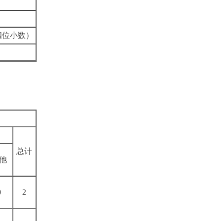
四位小数）
总计
他
0
2