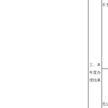
不
三、本
年度办
理结果
无