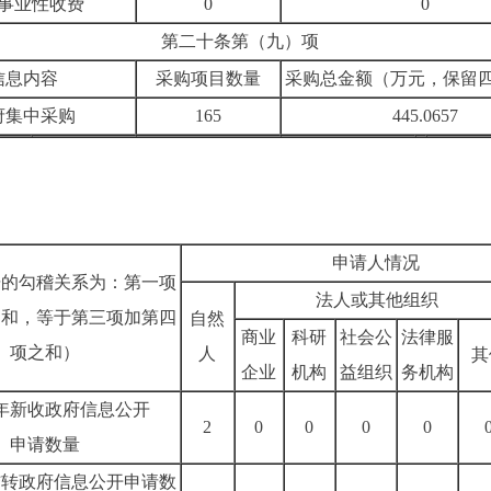
事业性收费
0
0
第二十条第（九）项
信息内容
采购项目数量
采购总金额（万元，保留
府集中采购
165
445.0657
申请人情况
据的勾稽关系为：第一项
法人或其他组织
之和，等于第三项加第四
自然
商业
科研
社会公
法律服
项之和）
人
其
企业
机构
益组织
务机构
年新收政府信息公开
2
0
0
0
0
申请数量
结转政府信息公开申请数