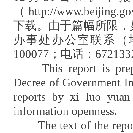
（
http://www.beijing.g
下载。由于篇幅所限，
办事处办公室联系（
100
0
77；电话：6721
This report is prepar
Decree of Government I
reports by xi luo yuan 
information openness.
The text of the report 