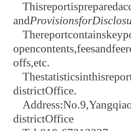
Thisreportispreparedac
and
ProvisionsforDisclos
Thereportcontainskeyp
opencontents,feesandfeere
offs,etc.
Thestatisticsinthisrep
districtOffice.
Address:No.9,Yangqiao
districtOffice