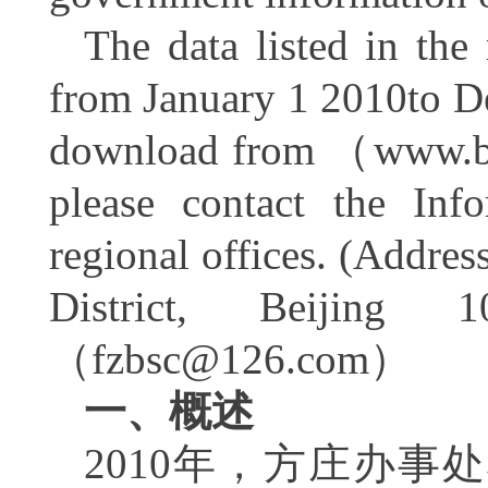
The data listed in the 
from January 1 2010to De
download from
（
www.bj
please contact the In
regional offices. (Addre
District, Beijing 
（
fzbsc@126.com
）
一、概述
2010年，方庄办