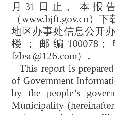
月31日止。本报
（www.bjft.gov
地区办事处信息公开办
楼；邮编100078；
fzbsc@126.com
）。
This report is prepare
of Government Informati
by the people’s governm
Municipality (hereinafte