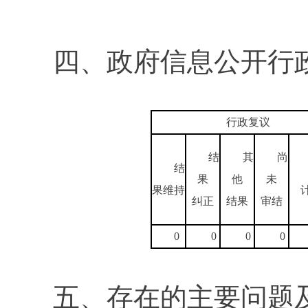
四、政府信息公开行
行政复议
结
其
尚
结
果
他
未
果维持
纠正
结果
审结
0
0
0
0
五、存在的主要问题