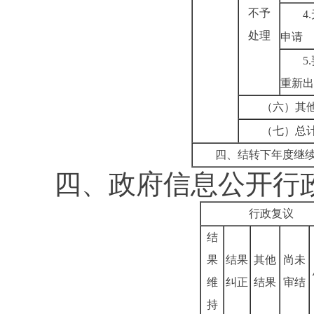
不予
4.
处理
申请
5.
重新出
（六）其
（七）总
四、结转下年度继
四、政府信息公开行
行政复议
结
果
结果
其他
尚未
维
纠正
结果
审结
持