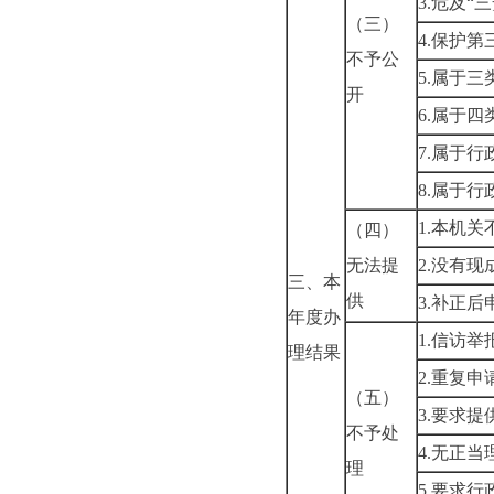
3.
危及“三
（三）
4.
保护第
不予公
5.
属于三
开
6.
属于四
7.
属于行
8.
属于行
1.
本机关
（四）
无法提
2.
没有现
三、本
供
3.
补正后
年度办
1.
信访举
理结果
2.
重复申
（五）
3.
要求提
不予处
4.
无正当
理
5.
要求行