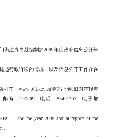
门街道办事处编制的
2009
年度政府信息公开年
提起行政诉讼的情况，以及信息公开工作存在
版可
在（
www.bjft.gov.cn)
网站下载
,
如对本报告
；邮编：
100069
；电话：
83401753
；电子邮
he PRC
，
and the year 2009 annual reports of the
t .