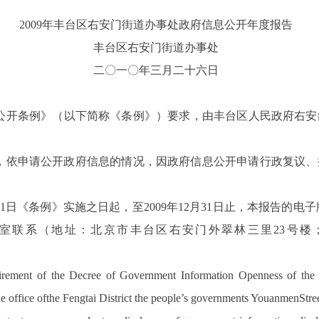
2009
年丰台区右安门街道办事处
政府信息公开年度报告
丰台区右安门街道办事处
二
〇
一
〇
年三月二十六日
公开条例》（以下简称《条例》）要求，由丰台区人民政府右安
，依申请公开政府信息的情况，
因政府信息公开申请行政复议、
1
日《条例》实施之日起，至
2009
年
12
月
31
日止，本报告的电子
室联系（地址：北京市丰台区右安门外翠林三里
23
号楼
equirement of the Decree of Government Information Openness of t
 office of
the Fengtai
District
the people
’
s
governments Youanmen
Stree