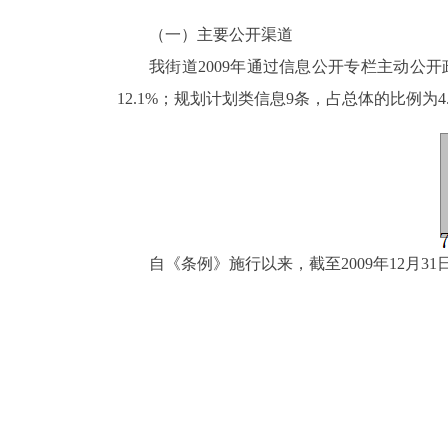
（一）
主要公开渠道
我街道
2009
年通过信息公开专栏主动公开
12.1%
；规划计划类信息
9
条，占总体的比例为
4
自《条例》施行以来，截至
2009
年
12
月
31