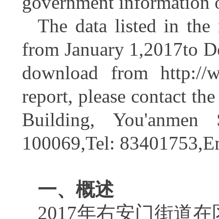
government information 
The data listed in the 
from January 1,2017to De
download from
http://
report, please contact th
Building, You'anmen S
100069,Tel: 83401753,E
一、概述
2017
年右安门街道在