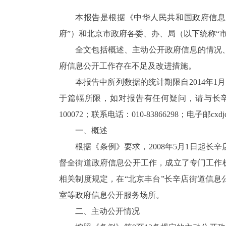
本报告是根据《中华人民共和国政府信息
府”）和北京市政府各委、办、局（以下统称“
全文包括概述、主动公开政府信息的情况
府信息公开工作存在不足及改进措施。
本报告中所列数据的统计期限自
2014
年
1
月
于篇幅所限，
如对报告有任何疑问，请与长
100072
；
联系电话：
010-
83866298
；电子邮
cxd
一、概述
根据《条例》要求，
2008
年
5
月
1
日起长辛
督全街道政府信息公开工作，成立了专门工作
相关制度规定，在“北京丰台”长辛店街道信
室等政府信息公开服务场所。
二、主动公开情况