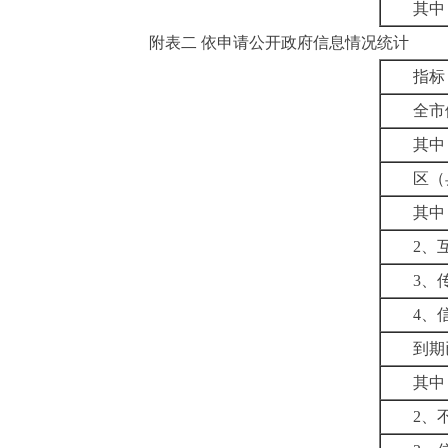
其中
附表二
依申请公开政府信息情况统计
指标
全市
其中
区（
其中
2
、
3
、
4
、
到期
其中
2
、