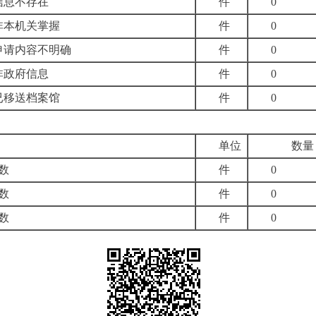
信息不存在
件
0
非本机关掌握
件
0
申请内容不明确
件
0
非政府信息
件
0
已移送档案馆
件
0
单位
数量
数
件
0
数
件
0
数
件
0