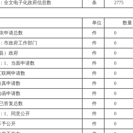
：全文电子化政府信息数
条
2775
单位
数量
依申请总数
件
0
：市政府工作部门
件
0
县）政府
件
0
：
1
、当面申请数
件
0
互联网申请数
件
0
传真申请数
件
0
信函申请数
件
0
已答复总数
件
0
：
1
、同意公开
件
0
不予公开
件
0