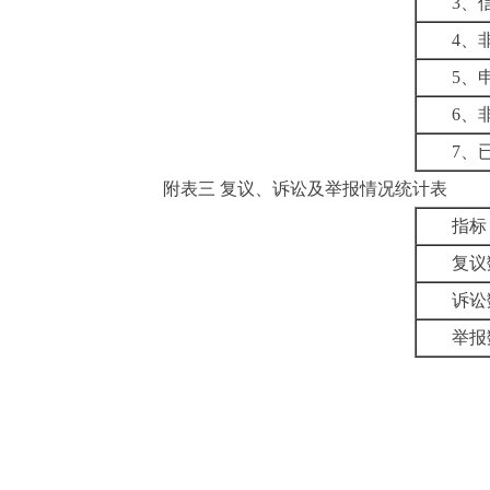
3
、
4
、
5
、
6
、
7
、
附表三
复议、诉讼及举报情况统计表
指标
复议
诉讼
举报