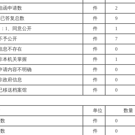
信函申请数
件
2
期已答复总数
件
9
中：
1
、同意公开
件
1
不予公开
件
7
信息不存在
件
0
非本机关掌握
件
1
申请内容不明确
件
0
非政府信息
件
0
已移送档案馆
件
0
标
单位
数量
议数
件
0
讼数
件
0