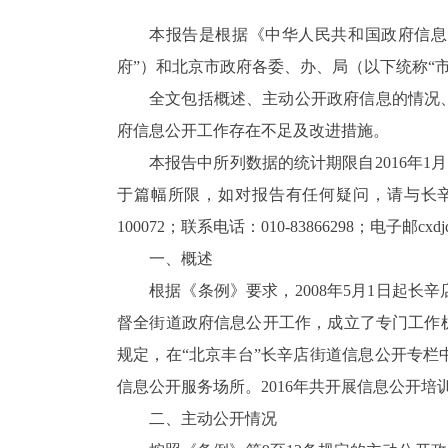
本报告是根据《中华人民共和国政府信息
府”）和北京市政府各委、办、局（以下统称“
全文包括概述、主动公开政府信息的情况
府信息公开工作存在不足及改进措施。
本报告中所列数据的统计期限自
2016
年
1
月
于篇幅所限，
如对报告有任何疑问，请与长
100072
；
联系电话：
010-
83866298
；电子邮
cxd
一、概述
根据《条例》要求，
2008
年
5
月
1
日起长辛
督全街道政府信息公开工作，成立了专门工作
规定，在“北京丰台”长辛店街道信息公开专
信息公开服务场所。
2016
年共开展信息公开培
二、主动公开情况