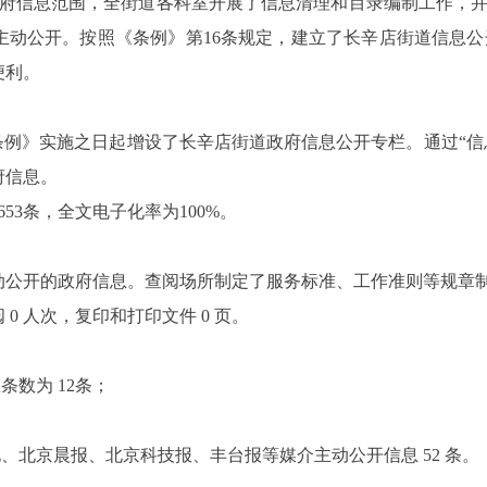
府信息范围，全街道各科室开展了信息清理和目录编制工作，
主动公开。按照《条例》第
16
条规定，建立了长辛店街道信息公
便利。
条例》实施之日起增设了长辛店街道政府信息公开专栏。通过“信息
府信息。
653
条，全文电子化率为
100%
。
动公开的政府信息。查阅场所制定了服务标准、工作准则等规章
阅
0
人次，复印和打印文件
0
页。
总条数为
12
条；
电、北京晨报、北京科技报、丰台报等媒介主动公开信息
52
条。