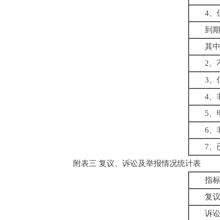
4
、
到
其
2
、
3
、
4
、
5
、
6
、
7
、
附表三
复议、诉讼及举报情况统计表
指
复
诉