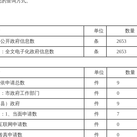
息的查询方式。
标
单位
数量
动公开政府信息数
条
2653
中：全文电子化政府信息数
条
2653
标
单位
数量
市依申请总数
件
9
中：市政府工作部门
件
0
（县）政府
件
9
中：
1
、当面申请数
件
7
互联网申请数
件
0
传真申请数
件
0