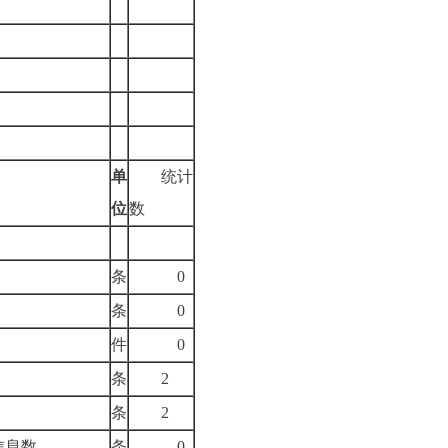
单
统计
位
数
条
0
条
0
件
0
条
2
条
2
信息数
条
0