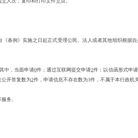
阅
0
人次，复印和打印文件
0
页。
室自《条例》实施之日起正式受理公民、法人或者其他组织根据
其中，当面申请
0
件；通过互联网提交申请
2
件；以信函形式申请
意公开答复数为
2
件，申请信息不存在数为3件，不属于本行政机
等服务。