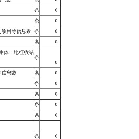
条
0
条
0
的项目等信息数
条
0
条
0
集体土地征收结
条
0
等信息数
条
0
条
0
条
0
条
0
条
0
条
0