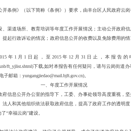
公开条例》（以下简称《条例》）要求，由丰台区人民政府云岗
设、渠道场所、教育培训等年度工作开展情况；主动公开政府信
、提起行政诉讼的情况；政府信息公开的收费以及免除费用的情
015
年
1
月
1
日起，至
2015
年
12
月
31
日止，本报告的
knb/ft_yjlist.shtml)下载
,
如对本报告有任何疑问，请与云岗街道办
电子邮箱：
yungangjiedao@mail.bjft.gov.cn
)
。
一、
年度工作开展情况
政府信息公开办公室的指导下，工委、办事处领导高度重视，坚
、法人和其他组织依法获取政府信息，提高了政府工作的透明度
了“幸福云岗”建设。