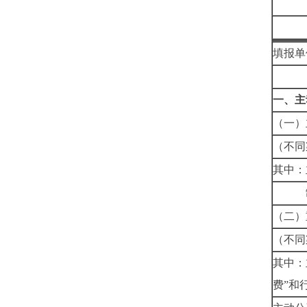
填报单
一、主
（一）
（不同
其中：
制发
（二）
（不同
其中：
费”和