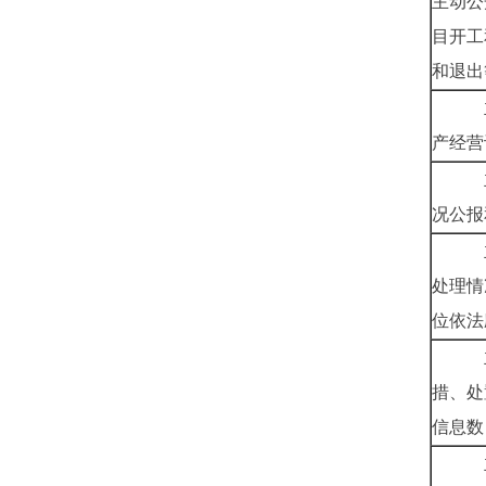
主动公
目开工
和退出
主动
产经营
主动
况公报
主动
处理情
位依法
主动
措、处
信息数
主动