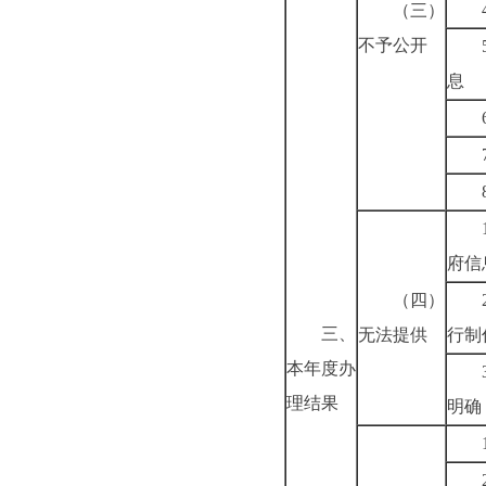
（三）
不予公开
息
府信
（四）
三、
无法提供
行制
本年度办
理结果
明确