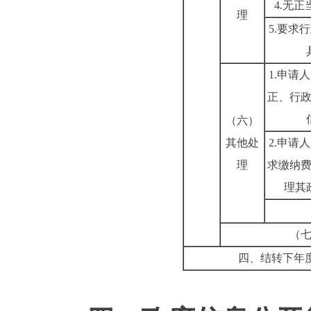
4.无
理
5.要求
1.申请
正、行
（六）
其他处
2.申请
理
求缴纳
理其
（
四、结转下年