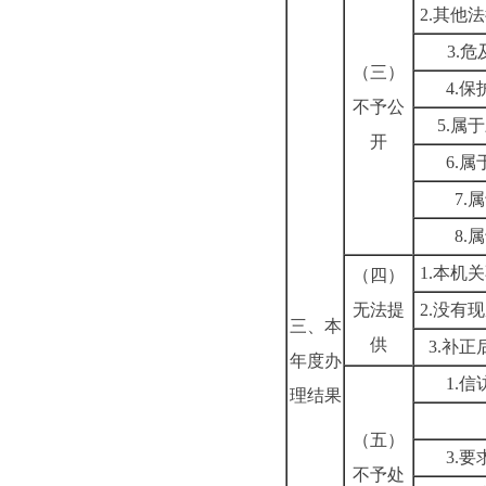
2.其他
3.
（三）
4.
不予公
5.属
开
6.
7.
8.
1.本机
（四）
无法提
2.没有
三、本
供
3.补
年度办
1.
理结果
（五）
3.
不予处