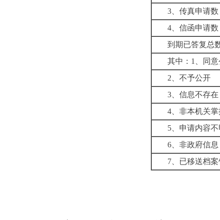
3
、传真申请数
4
、信函申请数
到期已答复总
其中：
1
、
同意
2
、不予公开
3
、信息不存在
4
、非本机关掌
5
、申请内容不
6
、非政府信息
7
、已移送档案