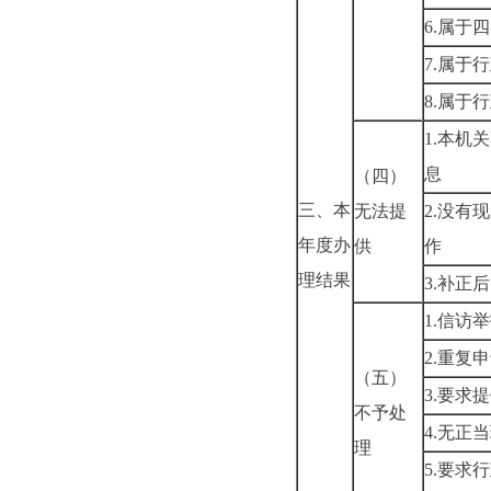
6.
属于四
7.
属于行
8.
属于行
1.
本机关
息
（四）
三、本
无法提
2.
没有现
年度办
供
作
理结果
3.
补正后
1.
信访举
2.
重复申
（五）
3.
要求提
不予处
4.
无正当
理
5.
要求行