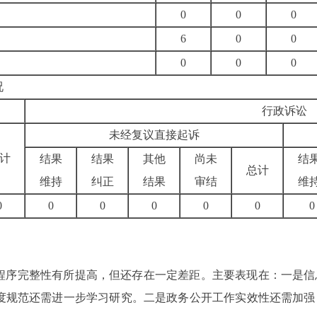
0
0
0
6
0
0
0
0
0
况
行政诉讼
未经复议直接起诉
计
结果
结果
其他
尚未
结
总计
维持
纠正
结果
审结
维
0
0
0
0
0
0
0
及程序完整性有所提高，但还存在一定差距。主要表现在：一是
信
度规范还需进一步学习研究。二是政务公开工作实效性还需加强