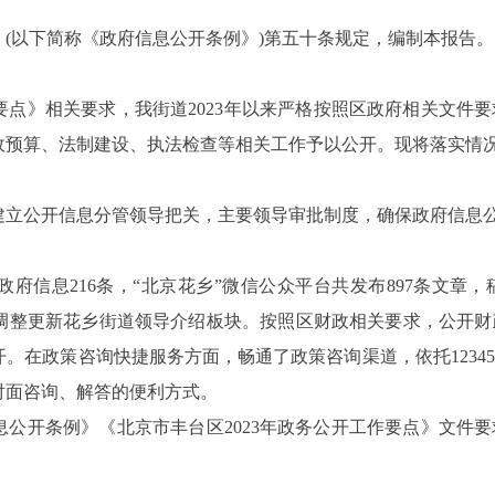
(以下简称《政府信息公开条例》)第五十条规定，编制本报告。
要点》相关要求，
我
街道
202
3
年以来严格
按照区政府相关文件要
政预算、
法制建设、执法检查等
相关工作予以公开
。
现将落实情
建立公开信息分管领导把关，主要领导审批制度，确保政府信息
政府信息
216
条，“北京花乡”微信公众平台共发布897条文章
调整更新花乡街道领导介绍板块。按照区财政相关要求，公开财
开。
在政策咨询快捷服务方面，畅通
了
政策咨询渠道，依托
12
对面咨询、解答的便利方式。
公开条例》《北京市丰台区202
3
年政务公开工作要点》
文件要