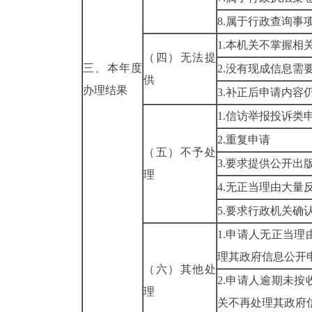
8.属于行政查询事
1.本机关不掌握相
（四）无法提
三、本年度
2.没有现成信息需
供
办理结果
3.补正后申请内容
1.信访举报投诉类
2.重复申请
（五）不予处
3.要求提供公开出
理
4.无正当理由大量
5.要求行政机关确
1.申请人无正当
理其政府信息公开
（六）其他处
2.申请人逾期未
理
关不再处理其政府