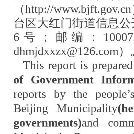
（http://www.bjf
台区大红门街道信息公
6
号；邮编：
10007
dhmjdxxzx@126.com
）
This report is prepare
of Government Inform
reports by the people’s
Beijing Municipality
(h
governments)
and commi