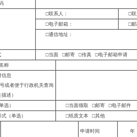
证号码
□联系人：
□
□电子邮箱：
□
方式
□通信地址：
的方式
□当面 □邮寄 □传真 □电子邮箱
机关名称
政府信息
号或者便于行政机关查询
征性描述）
式（单选）
□当面领取 □邮寄 □电子
体形式（单选）
□纸质文本 □
申请时间