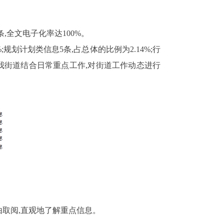
条,全文电子化率达
100%
。
%
;规划计划类信息
5
条,占总体的比例为
2.14%
;行
我街道结合日常重点工作,对街道工作动态进行
取阅,直观地了解重点信息。