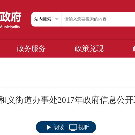
政务服务
政策兑现
和义街道办事处2017年政府信息公
朗读
视听
|