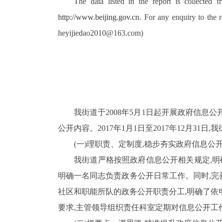
The data listed in the report is collecte
http://www.beijing.gov.cn
. For any enquiry to the 
heyijiedao2010@163.com)
我街道于
2008
年
5
月
1
日起开展政府信息公
公开内容。
2017
年
1
月
1
日至
2017
年
12
月
31
日,
(一)理职责、定制度,稳步夯实政府信息公
我街道严格按照政府信息公开相关规定,明
明确一名同志负责政务公开日常工作。同时,完
社区和职能所队的政务公开职责分工,明确了依
要求,主管领导组织责任科室定期对信息公开工