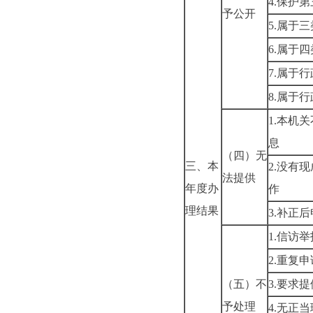
4.保护
予公开
5.属于
6.属于
7.属于
8.属于
1.本机
息
（四）无
三、本
2.没有
法提供
年度办
作
理结果
3.补正
1.信访
2.重复申
（五）不
3.要求
予处理
4.无正