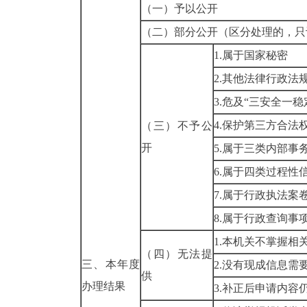
（一）予以公开
（二）部分公开
（区分处理的，只
1.属于国家秘密
2.其他法律行政法
3.危及“三安全一稳
4.保护第三方合法
（三）不予公
开
5.属于三类内部事
6.属于四类过程性
7.属于行政执法案
8.属于行政查询事
1.本机关不掌握相
（四）无法提
三、本年度
2.没有现成信息需
供
办理结果
3.补正后申请内容