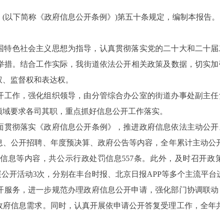
(以下简称《政府信息公开条例》)第五十条规定，编制本报告。
国特色社会主义思想为指导，
认真
贯彻落实党的二十大
和二十届
举措
。
结合工作实际，
我街道
依法公开
相关
政策
及
数据
，
切实加
权、监督权和表达权。
开工作，强化组织领导，由分管综合办公室的街道办事处副主任
领域要求各司其职，重点抓好信息公开工作落实。
面贯彻落实《
政府信息公开条例
》，推进政府信息依法主动公开
息、公开招聘、年度预决算、政府公告等内容，全年累计主动公
罚信息等内容，共公示行政处罚信息
557条。
此外，
及时召开政
展公开活动
3次，分别在
丰台时报、北京日报APP等多个主流平台
开服务，进一步规范办理政府信息公开申请，强化部门协调联动
政府信息需求。同时，
认真开展依申请公开答复受理工作，全年