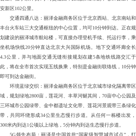
安新区102公里。
交通四通八达：丽泽金融商务区位于北京西站、北京南站和
丰台火车站三大交通枢纽的中心位置，均可10分钟到达。正在规
划建设的丽泽城市航站楼，可直接办理登机手续、托运行李，乘
坐机场快线20分钟直达北京大兴国际机场。地下交通环廊全长
4.3公里，并与地面交通无缝衔接规划在建5条地铁线路交汇于
此，将在全市首次实现五线换乘，特别是金融街联络线，10分钟
即可到达金融街。
环境蓝绿交织：丽泽金融商务区位于北京城市绿化隔离带区
域，规划绿地2800亩，莲花河、丰草河蜒其间，70亩中心公园及
三环城市公园绿带、金中都遗址文化带、莲花河景观带三条绿化
带，共同环绕形成34公里生态慢行步道。从任何一栋楼出发，
300米内到达1公顷以上绿地，5分钟内到达生态慢行步道。
5G领先布局：丽泽是中国首批“国家级智慧城市试点”，打