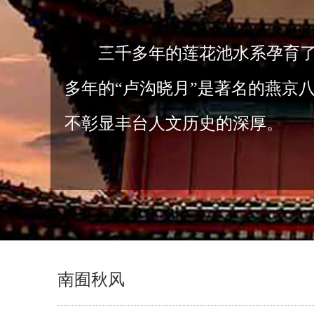
三千多年的莲花池水系孕育
多年的“卢沟晓月”是著名的燕京
不彰显丰台人文历史的深厚。
南囿秋风